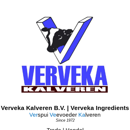
Verveka Kalveren B.V. | Verveka Ingredients
Ver
spui
Ve
evoeder
Ka
lveren
Since 1972